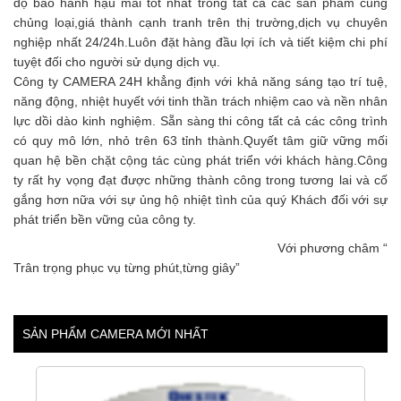
độ bảo hành hậu mãi tốt nhất trong tất cả các sản phẩm cùng
chủng loại,giá thành cạnh tranh trên thị trường,dịch vụ chuyên
nghiệp nhất 24/24h.Luôn đặt hàng đầu lợi ích và tiết kiệm chi phí
tuyệt đối cho người sử dụng dịch vụ.
Công ty CAMERA 24H khẳng định với khả năng sáng tạo trí tuệ,
năng động, nhiệt huyết với tinh thần trách nhiệm cao và nền nhân
lực dồi dào kinh nghiệm. Sẵn sàng thi công tất cả các công trình
có quy mô lớn, nhỏ trên 63 tỉnh thành.Quyết tâm giữ vững mối
quan hệ bền chặt cộng tác cùng phát triển với khách hàng.Công
ty rất hy vọng đạt được những thành công trong tương lai và cố
gắng hơn nữa với sự ủng hộ nhiệt tình của quý Khách đối với sự
phát triển bền vững của công ty.
Với phương châm “
Trân trọng phục vụ từng phút,từng giây”
SẢN PHẨM CAMERA MỚI NHẤT