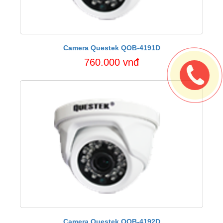
Camera Questek QOB-4191D
760.000 vnđ
Camera Questek QOB-4192D