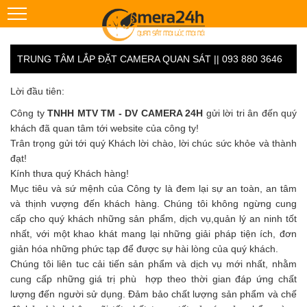
TRUNG TÂM LẮP ĐẶT CAMERA QUAN SÁT || 093 880 3646
Lời đầu tiên:
Công ty
TNHH MTV TM - DV CAMERA 24H
gửi lời tri ân đến quý
khách đã quan tâm tới website của công ty!
Trân trọng gửi tới quý Khách lời chào, lời chúc sức khỏe và thành
đạt!
Kính thưa quý Khách hàng!
Mục tiêu và sứ mệnh của Công ty là đem lại sự an toàn, an tâm
và thịnh vượng đến khách hàng. Chúng tôi không ngừng cung
cấp cho quý khách những sản phẩm, dịch vụ,quản lý an ninh tốt
nhất, với một khao khát mang lại những giải pháp tiện ích, đơn
giản hóa những phức tạp để được sự hài lòng của quý khách.
Chúng tôi liên tuc cải tiến sản phẩm và dịch vụ mới nhất, nhằm
cung cấp những giá trị phù hợp theo thời gian đáp ứng chất
lượng đến người sử dụng. Đảm bảo chất lượng sản phẩm và chế