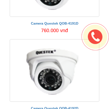
Camera Questek QOB-4191D
760.000 vnđ
Camera Questek QOB-4192D