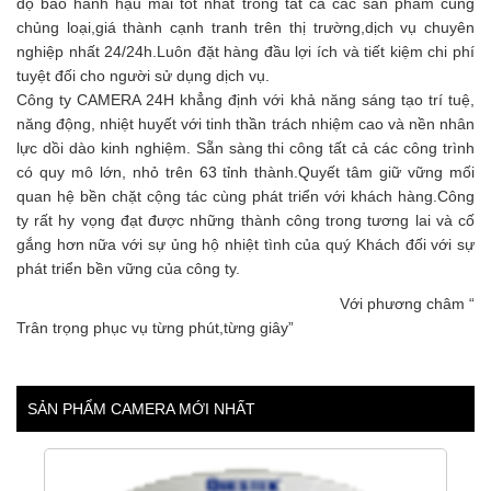
độ bảo hành hậu mãi tốt nhất trong tất cả các sản phẩm cùng
chủng loại,giá thành cạnh tranh trên thị trường,dịch vụ chuyên
nghiệp nhất 24/24h.Luôn đặt hàng đầu lợi ích và tiết kiệm chi phí
tuyệt đối cho người sử dụng dịch vụ.
Công ty CAMERA 24H khẳng định với khả năng sáng tạo trí tuệ,
năng động, nhiệt huyết với tinh thần trách nhiệm cao và nền nhân
lực dồi dào kinh nghiệm. Sẵn sàng thi công tất cả các công trình
có quy mô lớn, nhỏ trên 63 tỉnh thành.Quyết tâm giữ vững mối
quan hệ bền chặt cộng tác cùng phát triển với khách hàng.Công
ty rất hy vọng đạt được những thành công trong tương lai và cố
gắng hơn nữa với sự ủng hộ nhiệt tình của quý Khách đối với sự
phát triển bền vững của công ty.
Với phương châm “
Trân trọng phục vụ từng phút,từng giây”
SẢN PHẨM CAMERA MỚI NHẤT