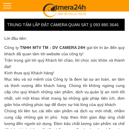
TRUNG TÂM LẮP ĐẶT CAMERA QUAN SÁT || 093 880 3646
Lời đầu tiên:
Công ty
TNHH MTV TM - DV CAMERA 24H
gửi lời tri ân đến quý
khách đã quan tâm tới website của công ty!
Trân trọng gửi tới quý Khách lời chào, lời chúc sức khỏe và thành
đạt!
Kính thưa quý Khách hàng!
Mục tiêu và sứ mệnh của Công ty là đem lại sự an toàn, an tâm
và thịnh vượng đến khách hàng. Chúng tôi không ngừng cung
cấp cho quý khách những sản phẩm, dịch vụ,quản lý an ninh tốt
nhất, với một khao khát mang lại những giải pháp tiện ích, đơn
giản hóa những phức tạp để được sự hài lòng của quý khách.
Chúng tôi liên tuc cải tiến sản phẩm và dịch vụ mới nhất, nhằm
cung cấp những giá trị phù hợp theo thời gian đáp ứng chất
lượng đến người sử dụng. Đảm bảo chất lượng sản phẩm và chế