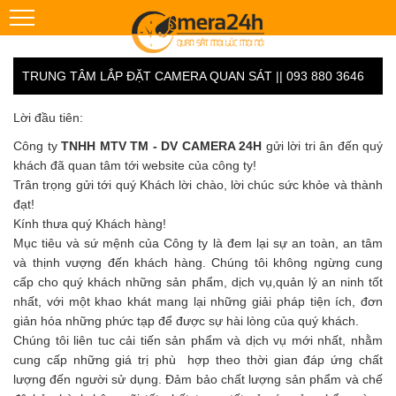
TRUNG TÂM LẮP ĐẶT CAMERA QUAN SÁT || 093 880 3646
Lời đầu tiên:
Công ty
TNHH MTV TM - DV CAMERA 24H
gửi lời tri ân đến quý
khách đã quan tâm tới website của công ty!
Trân trọng gửi tới quý Khách lời chào, lời chúc sức khỏe và thành
đạt!
Kính thưa quý Khách hàng!
Mục tiêu và sứ mệnh của Công ty là đem lại sự an toàn, an tâm
và thịnh vượng đến khách hàng. Chúng tôi không ngừng cung
cấp cho quý khách những sản phẩm, dịch vụ,quản lý an ninh tốt
nhất, với một khao khát mang lại những giải pháp tiện ích, đơn
giản hóa những phức tạp để được sự hài lòng của quý khách.
Chúng tôi liên tuc cải tiến sản phẩm và dịch vụ mới nhất, nhằm
cung cấp những giá trị phù hợp theo thời gian đáp ứng chất
lượng đến người sử dụng. Đảm bảo chất lượng sản phẩm và chế