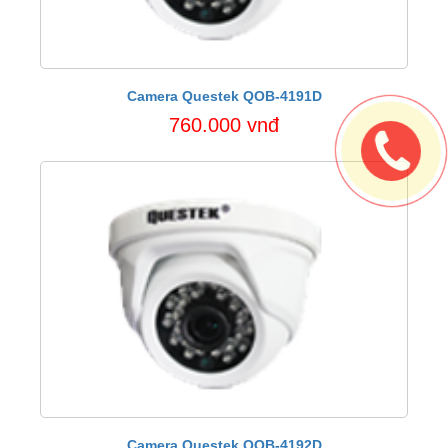
Camera Questek QOB-4191D
760.000 vnđ
Camera Questek QOB-4192D