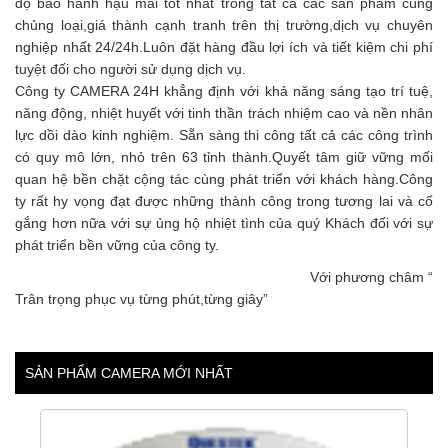
độ bảo hành hậu mãi tốt nhất trong tất cả các sản phẩm cùng
chủng loại,giá thành cạnh tranh trên thị trường,dịch vụ chuyên
nghiệp nhất 24/24h.Luôn đặt hàng đầu lợi ích và tiết kiệm chi phí
tuyệt đối cho người sử dụng dịch vụ.
Công ty CAMERA 24H khẳng định với khả năng sáng tạo trí tuệ,
năng động, nhiệt huyết với tinh thần trách nhiệm cao và nền nhân
lực dồi dào kinh nghiệm. Sẵn sàng thi công tất cả các công trình
có quy mô lớn, nhỏ trên 63 tỉnh thành.Quyết tâm giữ vững mối
quan hệ bền chặt cộng tác cùng phát triển với khách hàng.Công
ty rất hy vọng đạt được những thành công trong tương lai và cố
gắng hơn nữa với sự ủng hộ nhiệt tình của quý Khách đối với sự
phát triển bền vững của công ty.
Với phương châm “
Trân trọng phục vụ từng phút,từng giây”
SẢN PHẨM CAMERA MỚI NHẤT