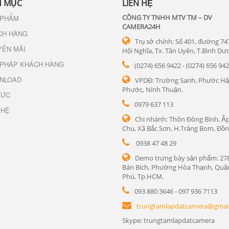
 MỤC
LIÊN HỆ
CÔNG TY TNHH MTV TM – DV
 PHẨM
CAMERA24H
CH HÀNG
Trụ sở chính: Số 401, đường 74
YẾN MÃI
Hội Nghĩa, Tx. Tân Uyên, T.Bình Dư
 PHÁP KHÁCH HÀNG
(0274) 656 9422 - (0274) 656 94
NLOAD
VPDĐ: Trường Sanh, Phước Hậ
Phước, Ninh Thuận.
TỨC
0979 637 113
 HỆ
Chi nhánh: Thôn Đông Bình, Ấp
Chu, Xã Bắc Sơn, H.Trảng Bom, Đồn
0938 47 48 29
Demo trưng bày sản phẩm: 27
Bán Bích, Phường Hòa Thạnh, Quậ
Phú, Tp.HCM.
093 880 3646 - 097 936 7113
trungtamlapdatcamera@gmai
Skype: trungtamlapdatcamera