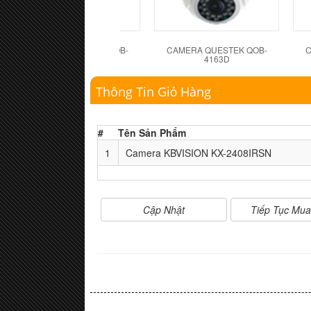
CAMERA QUESTEK QOB-
CAMERA QUESTEK QOB-
C
4162D
4163D
Thông Tin Giỏ Hàng
#
Tên Sản Phẩm
1
Camera KBVISION KX-2408IRSN