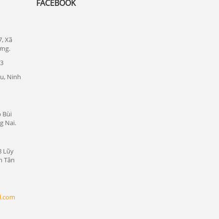
FACEBOOK
Đức
Lắp đặt camera quan sát tại quận 1
7, Xã
Lắp đặt camera quan sát tại quận tân bình
ơng.
Chuyên lắp đặt camera tại các khu công
23
nghiệp tại Bình Dương
u, Ninh
Lắp đặt camera quan sát tại Bàu Bàng,
Bình Dương
Lắp đặt camera quan sát tại Bến Cát,
 Bùi
Bình Dương
g Nai.
Lắp đặt camera quan sát tại Phú Giáo,
Bình Dương
8 Lũy
n Tân
Lắp đặt camera quan sát tại Dầu Tiếng,
Bình Dương
Lắp đặt camera quan sát tại Thủ Dầu
l.com
Một, Bình Dương
Lắp đặt camera quan sát tại Thuận An,