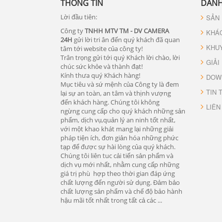
THÔNG TIN
DANH
Lời đầu tiên:
SẢN
Công ty
TNHH MTV TM - DV CAMERA
KHÁ
24H
gửi lời tri ân đến quý khách đã quan
KHU
tâm tới website của công ty!
Trân trọng gửi tới quý Khách lời chào, lời
GIẢI
chúc sức khỏe và thành đạt!
Kính thưa quý Khách hàng!
DOW
Mục tiêu và sứ mệnh của Công ty là đem
TIN 
lại sự an toàn, an tâm và thịnh vượng
đến khách hàng. Chúng tôi không
LIÊN
ngừng cung cấp cho quý khách những sản
phẩm, dịch vụ,quản lý an ninh tốt nhất,
với một khao khát mang lại những giải
pháp tiện ích, đơn giản hóa những phức
tạp để được sự hài lòng của quý khách.
Chúng tôi liên tuc cải tiến sản phẩm và
dịch vụ mới nhất, nhằm cung cấp những
giá trị phù hợp theo thời gian đáp ứng
chất lượng đến người sử dụng. Đảm bảo
chất lượng sản phẩm và chế độ bảo hành
hậu mãi tốt nhất trong tất cả các ...