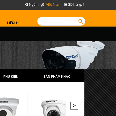
Ngôn ngữ:
Việt Nam
|
Giỏ hàng:
1
LIÊN HỆ
PHỤ KIỆN
SẢN PHẨM KHÁC