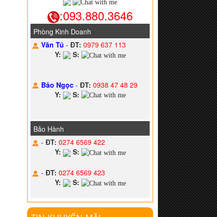
:093.880.3646
Phòng Kinh Doanh
Văn Tú
-
ĐT:
0979 637 113
Y:
S:
Bảo Ngọc
-
ĐT:
0938 47 48 29
Y:
S:
Bảo Hành
-
ĐT:
0274 6569 422
Y:
S:
-
ĐT:
0274 6569 423
Y:
S: