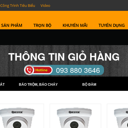
Công Trình Tiêu Biểu
Video
SẢN PHẨM
TRỌN BỘ
KHUYẾN MÃI
TUYỂN DỤNG
THÔNG TIN GIỎ HÀNG
093 880 3646
TELL: (0274) 6569422 -
ÁT
BÁO TRỘM, BÁO CHÁY
BỘ ĐÀM
(0274) 6569423