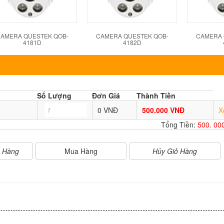
AMERA QUESTEK QOB-
CAMERA QUESTEK QOB-
CAMERA 
4181D
4182D
Số Lượng
Đơn Giá
Thành Tiền
0 VNĐ
500.000 VNĐ
X
Tổng Tiền:
500. 00
Mua Hàng