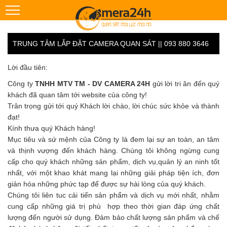
TRUNG TÂM LẮP ĐẶT CAMERA QUAN SÁT || 093 880 3646
Lời đầu tiên:
Công ty
TNHH MTV TM - DV CAMERA 24H
gửi lời tri ân đến quý
khách đã quan tâm tới website của công ty!
Trân trọng gửi tới quý Khách lời chào, lời chúc sức khỏe và thành
đạt!
Kính thưa quý Khách hàng!
Mục tiêu và sứ mệnh của Công ty là đem lại sự an toàn, an tâm
và thịnh vượng đến khách hàng. Chúng tôi không ngừng cung
cấp cho quý khách những sản phẩm, dịch vụ,quản lý an ninh tốt
nhất, với một khao khát mang lại những giải pháp tiện ích, đơn
giản hóa những phức tạp để được sự hài lòng của quý khách.
Chúng tôi liên tuc cải tiến sản phẩm và dịch vụ mới nhất, nhằm
cung cấp những giá trị phù hợp theo thời gian đáp ứng chất
lượng đến người sử dụng. Đảm bảo chất lượng sản phẩm và chế