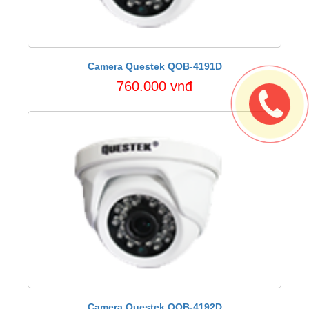
Camera Questek QOB-4191D
760.000 vnđ
Camera Questek QOB-4192D