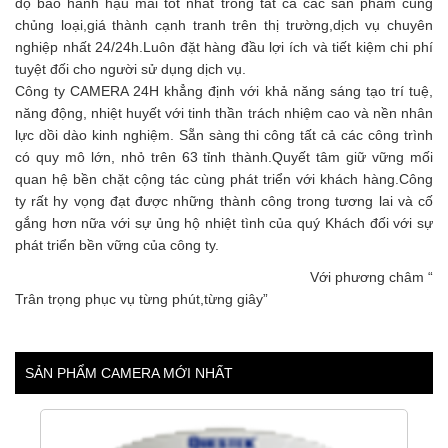
độ bảo hành hậu mãi tốt nhất trong tất cả các sản phẩm cùng
chủng loại,giá thành cạnh tranh trên thị trường,dịch vụ chuyên
nghiệp nhất 24/24h.Luôn đặt hàng đầu lợi ích và tiết kiệm chi phí
tuyệt đối cho người sử dụng dịch vụ.
Công ty CAMERA 24H khẳng định với khả năng sáng tạo trí tuệ,
năng động, nhiệt huyết với tinh thần trách nhiệm cao và nền nhân
lực dồi dào kinh nghiệm. Sẵn sàng thi công tất cả các công trình
có quy mô lớn, nhỏ trên 63 tỉnh thành.Quyết tâm giữ vững mối
quan hệ bền chặt cộng tác cùng phát triển với khách hàng.Công
ty rất hy vọng đạt được những thành công trong tương lai và cố
gắng hơn nữa với sự ủng hộ nhiệt tình của quý Khách đối với sự
phát triển bền vững của công ty.
Với phương châm “
Trân trọng phục vụ từng phút,từng giây”
SẢN PHẨM CAMERA MỚI NHẤT