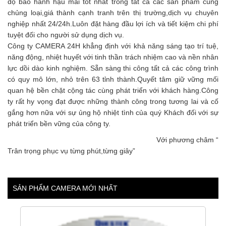
độ bảo hành hậu mãi tốt nhất trong tất cả các sản phẩm cùng
chủng loại,giá thành cạnh tranh trên thị trường,dịch vụ chuyên
nghiệp nhất 24/24h.Luôn đặt hàng đầu lợi ích và tiết kiệm chi phí
tuyệt đối cho người sử dụng dịch vụ.
Công ty CAMERA 24H khẳng định với khả năng sáng tạo trí tuệ,
năng động, nhiệt huyết với tinh thần trách nhiệm cao và nền nhân
lực dồi dào kinh nghiệm. Sẵn sàng thi công tất cả các công trình
có quy mô lớn, nhỏ trên 63 tỉnh thành.Quyết tâm giữ vững mối
quan hệ bền chặt cộng tác cùng phát triển với khách hàng.Công
ty rất hy vọng đạt được những thành công trong tương lai và cố
gắng hơn nữa với sự ủng hộ nhiệt tình của quý Khách đối với sự
phát triển bền vững của công ty.
Với phương châm “
Trân trọng phục vụ từng phút,từng giây”
SẢN PHẨM CAMERA MỚI NHẤT