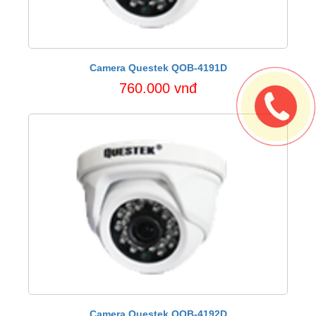
Camera Questek QOB-4191D
760.000 vnđ
Camera Questek QOB-4192D