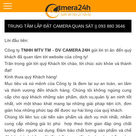
TRUNG TÂM LẮP ĐẶT CAMERA QUAN SÁT || 093 880 3646
Lời đầu tiên:
Công ty
TNHH MTV TM - DV CAMERA 24H
gửi lời tri ân đến quý
khách đã quan tâm tới website của công ty!
Trân trọng gửi tới quý Khách lời chào, lời chúc sức khỏe và thành
đạt!
Kính thưa quý Khách hàng!
Mục tiêu và sứ mệnh của Công ty là đem lại sự an toàn, an tâm
và thịnh vượng đến khách hàng. Chúng tôi không ngừng cung
cấp cho quý khách những sản phẩm, dịch vụ,quản lý an ninh tốt
nhất, với một khao khát mang lại những giải pháp tiện ích, đơn
giản hóa những phức tạp để được sự hài lòng của quý khách.
Chúng tôi liên tuc cải tiến sản phẩm và dịch vụ mới nhất, nhằm
cung cấp những giá trị phù hợp theo thời gian đáp ứng chất
lượng đến người sử dụng. Đảm bảo chất lượng sản phẩm và chế