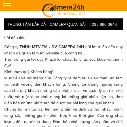
TRUNG TÂM LẮP ĐẶT CAMERA QUAN SÁT || 093 880 3646
Lời đầu tiên:
Công ty
TNHH MTV TM - DV CAMERA 24H
gửi lời tri ân đến quý
khách đã quan tâm tới website của công ty!
Trân trọng gửi tới quý Khách lời chào, lời chúc sức khỏe và thành
đạt!
Kính thưa quý Khách hàng!
Mục tiêu và sứ mệnh của Công ty là đem lại sự an toàn, an tâm
và thịnh vượng đến khách hàng. Chúng tôi không ngừng cung
cấp cho quý khách những sản phẩm, dịch vụ,quản lý an ninh tốt
nhất, với một khao khát mang lại những giải pháp tiện ích, đơn
giản hóa những phức tạp để được sự hài lòng của quý khách.
Chúng tôi liên tuc cải tiến sản phẩm và dịch vụ mới nhất, nhằm
cung cấp những giá trị phù hợp theo thời gian đáp ứng chất
lượng đến người sử dụng. Đảm bảo chất lượng sản phẩm và chế