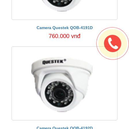
Camera Questek QOB-4191D
760.000 vnđ
Camera Questek QOB-4192D