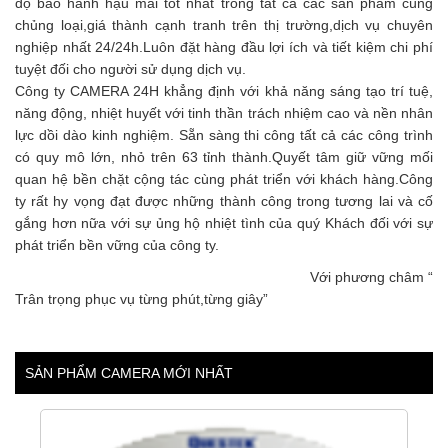
độ bảo hành hậu mãi tốt nhất trong tất cả các sản phẩm cùng
chủng loại,giá thành cạnh tranh trên thị trường,dịch vụ chuyên
nghiệp nhất 24/24h.Luôn đặt hàng đầu lợi ích và tiết kiệm chi phí
tuyệt đối cho người sử dụng dịch vụ.
Công ty CAMERA 24H khẳng định với khả năng sáng tạo trí tuệ,
năng động, nhiệt huyết với tinh thần trách nhiệm cao và nền nhân
lực dồi dào kinh nghiệm. Sẵn sàng thi công tất cả các công trình
có quy mô lớn, nhỏ trên 63 tỉnh thành.Quyết tâm giữ vững mối
quan hệ bền chặt cộng tác cùng phát triển với khách hàng.Công
ty rất hy vọng đạt được những thành công trong tương lai và cố
gắng hơn nữa với sự ủng hộ nhiệt tình của quý Khách đối với sự
phát triển bền vững của công ty.
Với phương châm “
Trân trọng phục vụ từng phút,từng giây”
SẢN PHẨM CAMERA MỚI NHẤT