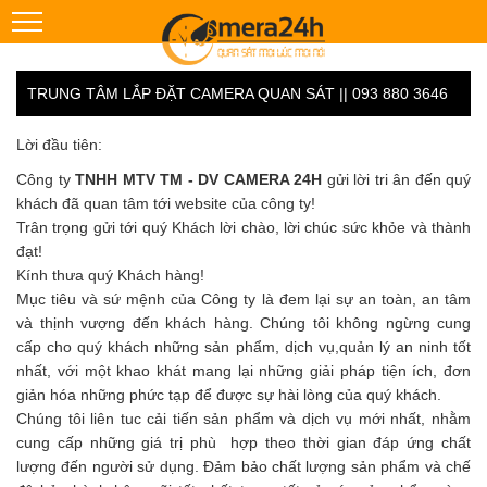
TRUNG TÂM LẮP ĐẶT CAMERA QUAN SÁT || 093 880 3646
Lời đầu tiên:
Công ty
TNHH MTV TM - DV CAMERA 24H
gửi lời tri ân đến quý
khách đã quan tâm tới website của công ty!
Trân trọng gửi tới quý Khách lời chào, lời chúc sức khỏe và thành
đạt!
Kính thưa quý Khách hàng!
Mục tiêu và sứ mệnh của Công ty là đem lại sự an toàn, an tâm
và thịnh vượng đến khách hàng. Chúng tôi không ngừng cung
cấp cho quý khách những sản phẩm, dịch vụ,quản lý an ninh tốt
nhất, với một khao khát mang lại những giải pháp tiện ích, đơn
giản hóa những phức tạp để được sự hài lòng của quý khách.
Chúng tôi liên tuc cải tiến sản phẩm và dịch vụ mới nhất, nhằm
cung cấp những giá trị phù hợp theo thời gian đáp ứng chất
lượng đến người sử dụng. Đảm bảo chất lượng sản phẩm và chế