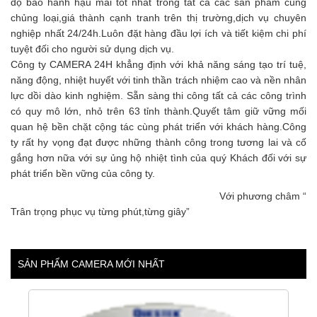
độ bảo hành hậu mãi tốt nhất trong tất cả các sản phẩm cùng
chủng loại,giá thành cạnh tranh trên thị trường,dịch vụ chuyên
nghiệp nhất 24/24h.Luôn đặt hàng đầu lợi ích và tiết kiệm chi phí
tuyệt đối cho người sử dụng dịch vụ.
Công ty CAMERA 24H khẳng định với khả năng sáng tạo trí tuệ,
năng động, nhiệt huyết với tinh thần trách nhiệm cao và nền nhân
lực dồi dào kinh nghiệm. Sẵn sàng thi công tất cả các công trình
có quy mô lớn, nhỏ trên 63 tỉnh thành.Quyết tâm giữ vững mối
quan hệ bền chặt cộng tác cùng phát triển với khách hàng.Công
ty rất hy vọng đạt được những thành công trong tương lai và cố
gắng hơn nữa với sự ủng hộ nhiệt tình của quý Khách đối với sự
phát triển bền vững của công ty.
Với phương châm “
Trân trọng phục vụ từng phút,từng giây”
SẢN PHẨM CAMERA MỚI NHẤT