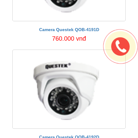
Camera Questek QOB-4191D
760.000 vnđ
Camera Questek QOB-4192D