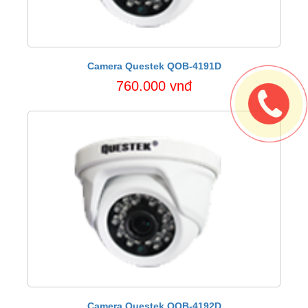
Camera Questek QOB-4191D
760.000 vnđ
Camera Questek QOB-4192D