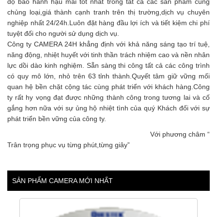
độ bảo hành hậu mãi tốt nhất trong tất cả các sản phẩm cùng
chủng loại,giá thành cạnh tranh trên thị trường,dịch vụ chuyên
nghiệp nhất 24/24h.Luôn đặt hàng đầu lợi ích và tiết kiệm chi phí
tuyệt đối cho người sử dụng dịch vụ.
Công ty CAMERA 24H khẳng định với khả năng sáng tạo trí tuệ,
năng động, nhiệt huyết với tinh thần trách nhiệm cao và nền nhân
lực dồi dào kinh nghiệm. Sẵn sàng thi công tất cả các công trình
có quy mô lớn, nhỏ trên 63 tỉnh thành.Quyết tâm giữ vững mối
quan hệ bền chặt cộng tác cùng phát triển với khách hàng.Công
ty rất hy vọng đạt được những thành công trong tương lai và cố
gắng hơn nữa với sự ủng hộ nhiệt tình của quý Khách đối với sự
phát triển bền vững của công ty.
Với phương châm “
Trân trọng phục vụ từng phút,từng giây”
SẢN PHẨM CAMERA MỚI NHẤT