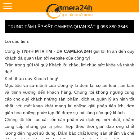
TRUNG TÂM LẮP ĐẶT CAMERA QUAN SÁT || 093 880 3646
Lời đầu tiên:
Công ty
TNHH MTV TM - DV CAMERA 24H
gửi lời tri ân đến quý
khách đã quan tâm tới website của công ty!
Trân trọng gửi tới quý Khách lời chào, lời chúc sức khỏe và thành
đạt!
Kính thưa quý Khách hàng!
Mục tiêu và sứ mệnh của Công ty là đem lại sự an toàn, an tâm
và thịnh vượng đến khách hàng. Chúng tôi không ngừng cung
cấp cho quý khách những sản phẩm, dịch vụ,quản lý an ninh tốt
nhất, với một khao khát mang lại những giải pháp tiện ích, đơn
giản hóa những phức tạp để được sự hài lòng của quý khách.
Chúng tôi liên tuc cải tiến sản phẩm và dịch vụ mới nhất, nhằm
cung cấp những giá trị phù hợp theo thời gian đáp ứng chất
lượng đến người sử dụng. Đảm bảo chất lượng sản phẩm và chế