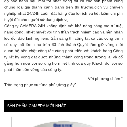
độ bảo hành hậu mãi tốt nhất trong tất cả các sản phẩm cùng
chủng loại,giá thành cạnh tranh trên thị trường,dịch vụ chuyên
nghiệp nhất 24/24h.Luôn đặt hàng đầu lợi ích và tiết kiệm chi phí
tuyệt đối cho người sử dụng dịch vụ.
Công ty CAMERA 24H khẳng định với khả năng sáng tạo trí tuệ,
năng động, nhiệt huyết với tinh thần trách nhiệm cao và nền nhân
lực dồi dào kinh nghiệm. Sẵn sàng thi công tất cả các công trình
có quy mô lớn, nhỏ trên 63 tỉnh thành.Quyết tâm giữ vững mối
quan hệ bền chặt cộng tác cùng phát triển với khách hàng.Công
ty rất hy vọng đạt được những thành công trong tương lai và cố
gắng hơn nữa với sự ủng hộ nhiệt tình của quý Khách đối với sự
phát triển bền vững của công ty.
Với phương châm “
Trân trọng phục vụ từng phút,từng giây”
SẢN PHẨM CAMERA MỚI NHẤT