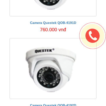
Camera Questek QOB-4191D
760.000 vnđ
Camera Questek QOB-4192D