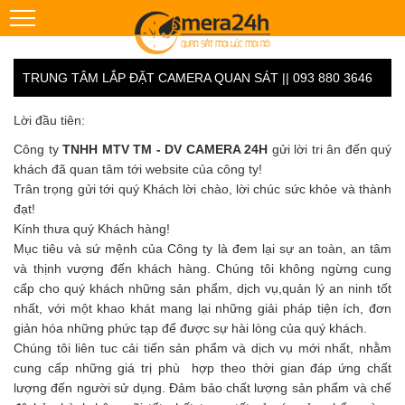
TRUNG TÂM LẮP ĐẶT CAMERA QUAN SÁT || 093 880 3646
Lời đầu tiên:
Công ty
TNHH MTV TM - DV CAMERA 24H
gửi lời tri ân đến quý
khách đã quan tâm tới website của công ty!
Trân trọng gửi tới quý Khách lời chào, lời chúc sức khỏe và thành
đạt!
Kính thưa quý Khách hàng!
Mục tiêu và sứ mệnh của Công ty là đem lại sự an toàn, an tâm
và thịnh vượng đến khách hàng. Chúng tôi không ngừng cung
cấp cho quý khách những sản phẩm, dịch vụ,quản lý an ninh tốt
nhất, với một khao khát mang lại những giải pháp tiện ích, đơn
giản hóa những phức tạp để được sự hài lòng của quý khách.
Chúng tôi liên tuc cải tiến sản phẩm và dịch vụ mới nhất, nhằm
cung cấp những giá trị phù hợp theo thời gian đáp ứng chất
lượng đến người sử dụng. Đảm bảo chất lượng sản phẩm và chế