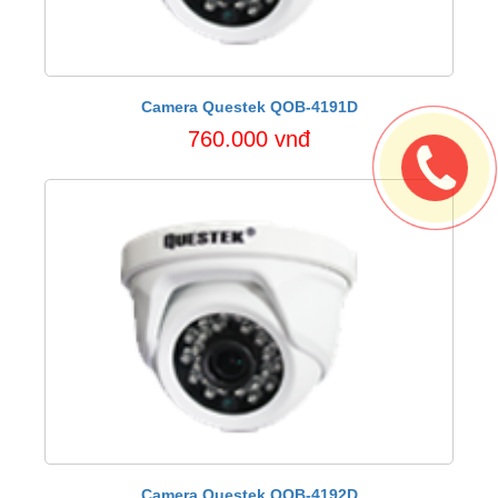
Camera Questek QOB-4191D
760.000 vnđ
Camera Questek QOB-4192D