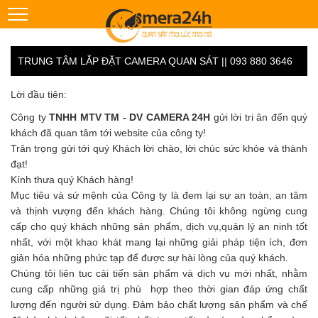
TRUNG TÂM LẮP ĐẶT CAMERA QUAN SÁT || 093 880 3646
Lời đầu tiên:
Công ty
TNHH MTV TM - DV CAMERA 24H
gửi lời tri ân đến quý
khách đã quan tâm tới website của công ty!
Trân trọng gửi tới quý Khách lời chào, lời chúc sức khỏe và thành
đạt!
Kính thưa quý Khách hàng!
Mục tiêu và sứ mệnh của Công ty là đem lại sự an toàn, an tâm
và thịnh vượng đến khách hàng. Chúng tôi không ngừng cung
cấp cho quý khách những sản phẩm, dịch vụ,quản lý an ninh tốt
nhất, với một khao khát mang lại những giải pháp tiện ích, đơn
giản hóa những phức tạp để được sự hài lòng của quý khách.
Chúng tôi liên tuc cải tiến sản phẩm và dịch vụ mới nhất, nhằm
cung cấp những giá trị phù hợp theo thời gian đáp ứng chất
lượng đến người sử dụng. Đảm bảo chất lượng sản phẩm và chế