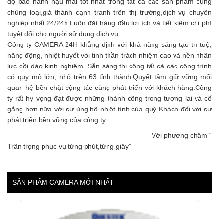
độ bảo hành hậu mãi tốt nhất trong tất cả các sản phẩm cùng
chủng loại,giá thành cạnh tranh trên thị trường,dịch vụ chuyên
nghiệp nhất 24/24h.Luôn đặt hàng đầu lợi ích và tiết kiệm chi phí
tuyệt đối cho người sử dụng dịch vụ.
Công ty CAMERA 24H khẳng định với khả năng sáng tạo trí tuệ,
năng động, nhiệt huyết với tinh thần trách nhiệm cao và nền nhân
lực dồi dào kinh nghiệm. Sẵn sàng thi công tất cả các công trình
có quy mô lớn, nhỏ trên 63 tỉnh thành.Quyết tâm giữ vững mối
quan hệ bền chặt cộng tác cùng phát triển với khách hàng.Công
ty rất hy vọng đạt được những thành công trong tương lai và cố
gắng hơn nữa với sự ủng hộ nhiệt tình của quý Khách đối với sự
phát triển bền vững của công ty.
Với phương châm “
Trân trọng phục vụ từng phút,từng giây”
SẢN PHẨM CAMERA MỚI NHẤT