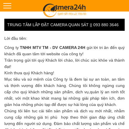
TRUNG TÂM LẮP ĐẶT CAMERA QUAN SÁT || 093 880 3646
Lời đầu tiên:
Công ty
TNHH MTV TM - DV CAMERA 24H
gửi lời tri ân đến quý
khách đã quan tâm tới website của công ty!
Trân trọng gửi tới quý Khách lời chào, lời chúc sức khỏe và thành
đạt!
Kính thưa quý Khách hàng!
Mục tiêu và sứ mệnh của Công ty là đem lại sự an toàn, an tâm
và thịnh vượng đến khách hàng. Chúng tôi không ngừng cung
cấp cho quý khách những sản phẩm, dịch vụ,quản lý an ninh tốt
nhất, với một khao khát mang lại những giải pháp tiện ích, đơn
giản hóa những phức tạp để được sự hài lòng của quý khách.
Chúng tôi liên tuc cải tiến sản phẩm và dịch vụ mới nhất, nhằm
cung cấp những giá trị phù hợp theo thời gian đáp ứng chất
lượng đến người sử dụng. Đảm bảo chất lượng sản phẩm và chế