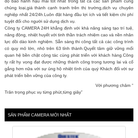
độ bảo hành hậu mãi tốt nhất trong tất cả các sản phẩm cùng
chủng loại,giá thành cạnh tranh trên thị trường,dịch vụ chuyên
nghiệp nhất 24/24h.Luôn đặt hàng đầu lợi ích và tiết kiệm chi phí
tuyệt đối cho người sử dụng dịch vụ.
Công ty CAMERA 24H khẳng định với khả năng sáng tạo trí tuệ,
năng động, nhiệt huyết với tinh thần trách nhiệm cao và nền nhân
lực dồi dào kinh nghiệm. Sẵn sàng thi công tất cả các công trình
có quy mô lớn, nhỏ trên 63 tỉnh thành.Quyết tâm giữ vững mối
quan hệ bền chặt cộng tác cùng phát triển với khách hàng.Công
ty rất hy vọng đạt được những thành công trong tương lai và cố
gắng hơn nữa với sự ủng hộ nhiệt tình của quý Khách đối với sự
phát triển bền vững của công ty.
Với phương châm “
Trân trọng phục vụ từng phút,từng giây”
SẢN PHẨM CAMERA MỚI NHẤT