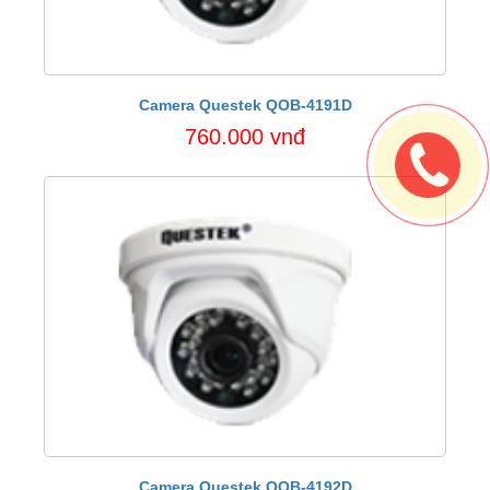
Camera Questek QOB-4191D
760.000 vnđ
Camera Questek QOB-4192D