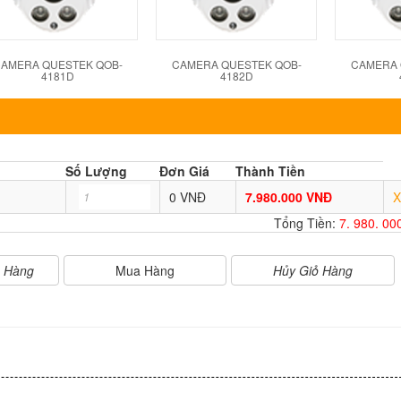
AMERA QUESTEK QOB-
CAMERA QUESTEK QOB-
CAMERA 
4181D
4182D
Số Lượng
Đơn Giá
Thành Tiền
0 VNĐ
7.980.000 VNĐ
X
Tổng Tiền:
7. 980. 0
Mua Hàng