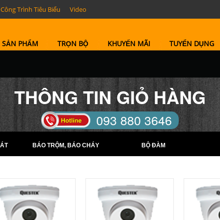
Công Trình Tiêu Biểu
Video
SẢN PHẨM
TRỌN BỘ
KHUYẾN MÃI
TUYỂN DỤNG
THÔNG TIN GIỎ HÀNG
093 880 3646
TELL: (0274) 6569422 -
ÁT
BÁO TRỘM, BÁO CHÁY
BỘ ĐÀM
(0274) 6569423