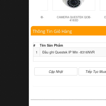
CAMERA QUESTEK QOB-
CAMERA QUESTEK QOB-
C
4162D
4163D
Thông Tin Giỏ Hàng
#
Tên Sản Phẩm
1
Đầu ghi Questek IP Win -8316NVR