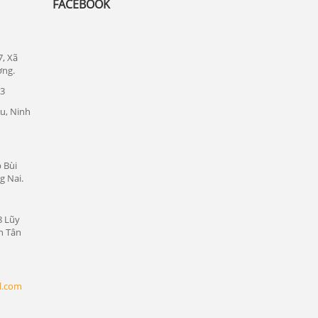
FACEBOOK
Lắp đặt camera quan sát tại quận Thủ
Đức
7, Xã
Lắp đặt camera quan sát tại quận 1
ơng.
Lắp đặt camera quan sát tại quận tân bình
23
u, Ninh
Chuyên lắp đặt camera tại các khu công
nghiệp tại Bình Dương
Lắp đặt camera quan sát tại Bàu Bàng,
 Bùi
Bình Dương
g Nai.
Lắp đặt camera quan sát tại Bến Cát,
Bình Dương
8 Lũy
Lắp đặt camera quan sát tại Phú Giáo,
n Tân
Bình Dương
Lắp đặt camera quan sát tại Dầu Tiếng,
Bình Dương
l.com
Lắp đặt camera quan sát tại Thủ Dầu