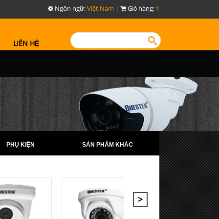
Ngôn ngữ:
Việt Nam
|
Giỏ hàng:
1
LIÊN HỆ
PHỤ KIỆN
SẢN PHẨM KHÁC