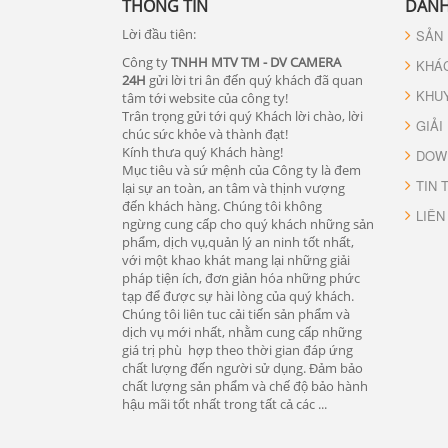
THÔNG TIN
DANH
Lời đầu tiên:
SẢN
Công ty
TNHH MTV TM - DV CAMERA
KHÁ
24H
gửi lời tri ân đến quý khách đã quan
KHU
tâm tới website của công ty!
Trân trọng gửi tới quý Khách lời chào, lời
GIẢI
chúc sức khỏe và thành đạt!
Kính thưa quý Khách hàng!
DOW
Mục tiêu và sứ mệnh của Công ty là đem
TIN 
lại sự an toàn, an tâm và thịnh vượng
đến khách hàng. Chúng tôi không
LIÊN
ngừng cung cấp cho quý khách những sản
phẩm, dịch vụ,quản lý an ninh tốt nhất,
với một khao khát mang lại những giải
pháp tiện ích, đơn giản hóa những phức
tạp để được sự hài lòng của quý khách.
Chúng tôi liên tuc cải tiến sản phẩm và
dịch vụ mới nhất, nhằm cung cấp những
giá trị phù hợp theo thời gian đáp ứng
chất lượng đến người sử dụng. Đảm bảo
chất lượng sản phẩm và chế độ bảo hành
hậu mãi tốt nhất trong tất cả các ...