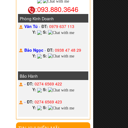
:093.880.3646
Phòng Kinh Doanh
Văn Tú
-
ĐT:
0979 637 113
Y:
S:
Bảo Ngọc
-
ĐT:
0938 47 48 29
Y:
S:
Bảo Hành
-
ĐT:
0274 6569 422
Y:
S:
-
ĐT:
0274 6569 423
Y:
S: