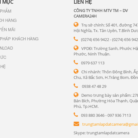
 MỤC
LIÊN HỆ
CÔNG TY TNHH MTV TM – DV
 PHẨM
CAMERA24H
CH HÀNG
Trụ sở chính: Số 401, đường 74
YẾN MÃI
Hội Nghĩa, Tx. Tân Uyên, T.Bình Dư
 PHÁP KHÁCH HÀNG
(0274) 656 9422 - (0274) 656 94
NLOAD
VPDĐ: Trường Sanh, Phước Hậ
Phước, Ninh Thuận.
TỨC
0979 637 113
 HỆ
Chi nhánh: Thôn Đông Bình, Ấp
Chu, Xã Bắc Sơn, H.Trảng Bom, Đồn
0938 47 48 29
Demo trưng bày sản phẩm: 27
Bán Bích, Phường Hòa Thạnh, Quậ
Phú, Tp.HCM.
093 880 3646 - 097 936 7113
trungtamlapdatcamera@gmai
Skype: trungtamlapdatcamera