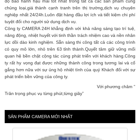
độ bảo hành hậu mãi tốt nhất trong tất cả các sản phẩm cùng
chủng loại,giá thành cạnh tranh trên thị trường,dịch vụ chuyên
nghiệp nhất 24/24h.Luôn đặt hàng đầu lợi ích và tiết kiệm chi phí
tuyệt đối cho người sử dụng dịch vụ.
Công ty CAMERA 24H khẳng định với khả năng sáng tạo trí tuệ,
năng động, nhiệt huyết với tinh thần trách nhiệm cao và nền nhân
lực dồi dào kinh nghiệm. Sẵn sàng thi công tất cả các công trình
có quy mô lớn, nhỏ trên 63 tỉnh thành.Quyết tâm giữ vững mối
quan hệ bền chặt cộng tác cùng phát triển với khách hàng.Công
ty rất hy vọng đạt được những thành công trong tương lai và cố
gắng hơn nữa với sự ủng hộ nhiệt tình của quý Khách đối với sự
phát triển bền vững của công ty.
Với phương châm “
Trân trọng phục vụ từng phút,từng giây”
SẢN PHẨM CAMERA MỚI NHẤT