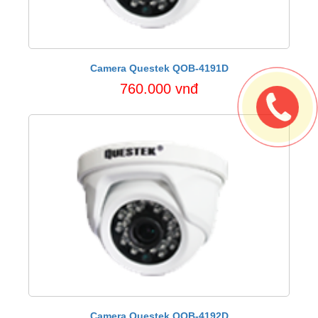
Camera Questek QOB-4191D
760.000 vnđ
Camera Questek QOB-4192D