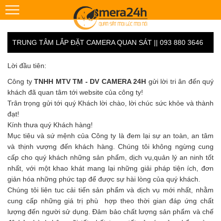
TRUNG TÂM LẮP ĐẶT CAMERA QUAN SÁT || 093 880 3646
Lời đầu tiên:
Công ty
TNHH MTV TM - DV CAMERA 24H
gửi lời tri ân đến quý
khách đã quan tâm tới website của công ty!
Trân trọng gửi tới quý Khách lời chào, lời chúc sức khỏe và thành
đạt!
Kính thưa quý Khách hàng!
Mục tiêu và sứ mệnh của Công ty là đem lại sự an toàn, an tâm
và thịnh vượng đến khách hàng. Chúng tôi không ngừng cung
cấp cho quý khách những sản phẩm, dịch vụ,quản lý an ninh tốt
nhất, với một khao khát mang lại những giải pháp tiện ích, đơn
giản hóa những phức tạp để được sự hài lòng của quý khách.
Chúng tôi liên tuc cải tiến sản phẩm và dịch vụ mới nhất, nhằm
cung cấp những giá trị phù hợp theo thời gian đáp ứng chất
lượng đến người sử dụng. Đảm bảo chất lượng sản phẩm và chế