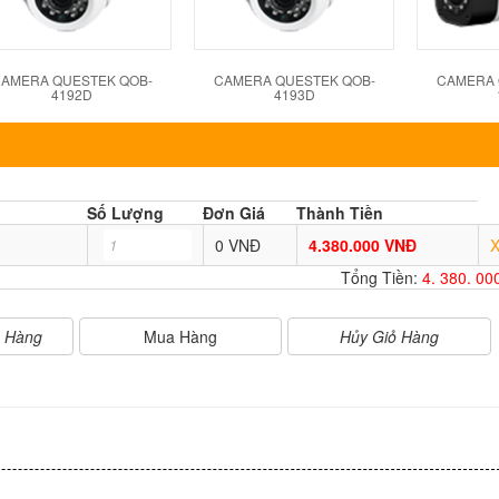
AMERA QUESTEK QOB-
CAMERA QUESTEK QOB-
CAMERA 
4192D
4193D
Số Lượng
Đơn Giá
Thành Tiền
0 VNĐ
4.380.000 VNĐ
Tổng Tiền:
4. 380. 0
Mua Hàng