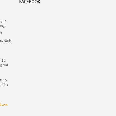
FACEBOOK
CAMERA LOẠI NÀO TỐT NHẤT HIỆN
NAY?
Lắp đặt camera Hàn Quốc?
7, Xã
ơng.
Lắp đặt camera quan sát giá rẻ nhất tỉnh
Phan rang Tháp chàm Ninh Thuận
23
u, Ninh
Lắp đặt camera Bình Dương quan sát TP.
Hồ Chí Minh
Lắp đặt camera giá rẻ tại Bình Dương
 Bùi
Loại camera được ưa chuộng và lắp đặt
g Nai.
nhiều nhất hiện nay?
Sự khác nhau giữa Camera IP và Camera
8 Lũy
Analog
n Tân
Vì sao phải lựa chọn lắp đặt camera quan
sát tại camera24h chúng tôi?
l.com