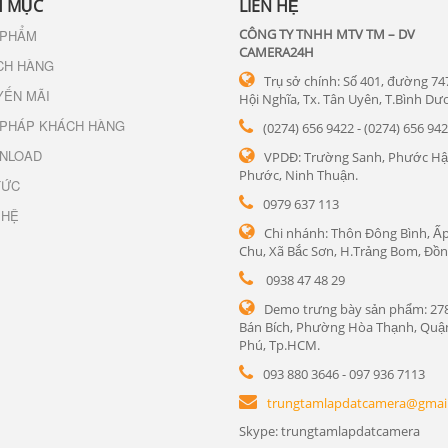
 MỤC
LIÊN HỆ
CÔNG TY TNHH MTV TM – DV
 PHẨM
CAMERA24H
CH HÀNG
Trụ sở chính: Số 401, đường 74
YẾN MÃI
Hội Nghĩa, Tx. Tân Uyên, T.Bình Dư
 PHÁP KHÁCH HÀNG
(0274) 656 9422 - (0274) 656 94
NLOAD
VPDĐ: Trường Sanh, Phước Hậ
Phước, Ninh Thuận.
TỨC
0979 637 113
 HỆ
Chi nhánh: Thôn Đông Bình, Ấp
Chu, Xã Bắc Sơn, H.Trảng Bom, Đồn
0938 47 48 29
Demo trưng bày sản phẩm: 27
Bán Bích, Phường Hòa Thạnh, Quậ
Phú, Tp.HCM.
093 880 3646 - 097 936 7113
trungtamlapdatcamera@gmai
Skype: trungtamlapdatcamera