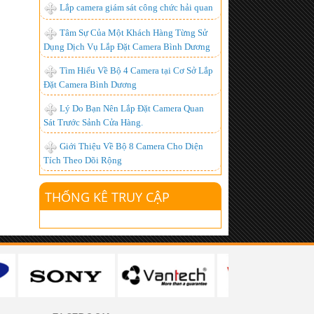
Lắp camera giám sát công chức hải quan
Lắp đặt camera quan sát tại Bàu Bàng,
Tâm Sự Của Một Khách Hàng Từng Sử
Bình Dương
Dụng Dịch Vụ Lắp Đặt Camera Bình Dương
Lắp đặt camera quan sát tại Bến Cát,
Tìm Hiểu Về Bộ 4 Camera tại Cơ Sở Lắp
Bình Dương
Đặt Camera Bình Dương
Lắp đặt camera quan sát tại Phú Giáo,
Lý Do Bạn Nên Lắp Đặt Camera Quan
Bình Dương
Sát Trước Sảnh Cửa Hàng.
Lắp đặt camera quan sát tại Dầu Tiếng,
Giới Thiệu Về Bộ 8 Camera Cho Diện
Bình Dương
Tích Theo Dõi Rộng
Lắp đặt camera quan sát tại Thủ Dầu
Một, Bình Dương
THỐNG KÊ TRUY CẬP
Lắp đặt camera quan sát tại Thuận An,
Bình Dương
Lắp đặt camera quan sát tại Dĩ An, Bình
Dương
Lắp đặt camera quan sát tại Tân Uyên,
Bình Dương