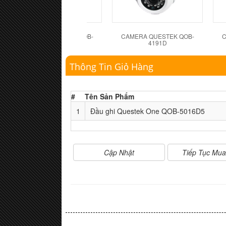
CAMERA QUESTEK QOB-
CAMERA QUESTEK QOB-
C
4183D
4191D
Thông Tin Giỏ Hàng
#
Tên Sản Phẩm
1
Đầu ghi Questek One QOB-5016D5