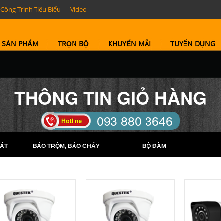
Công Trình Tiêu Biểu
Video
SẢN PHẨM
TRỌN BỘ
KHUYẾN MÃI
TUYỂN DỤNG
THÔNG TIN GIỎ HÀNG
093 880 3646
TELL: (0274) 6569422 -
ÁT
BÁO TRỘM, BÁO CHÁY
BỘ ĐÀM
(0274) 6569423