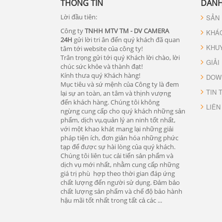
THÔNG TIN
DANH
Lời đầu tiên:
SẢN
Công ty
TNHH MTV TM - DV CAMERA
KHÁ
24H
gửi lời tri ân đến quý khách đã quan
KHU
tâm tới website của công ty!
Trân trọng gửi tới quý Khách lời chào, lời
GIẢI
chúc sức khỏe và thành đạt!
Kính thưa quý Khách hàng!
DOW
Mục tiêu và sứ mệnh của Công ty là đem
TIN 
lại sự an toàn, an tâm và thịnh vượng
đến khách hàng. Chúng tôi không
LIÊN
ngừng cung cấp cho quý khách những sản
phẩm, dịch vụ,quản lý an ninh tốt nhất,
với một khao khát mang lại những giải
pháp tiện ích, đơn giản hóa những phức
tạp để được sự hài lòng của quý khách.
Chúng tôi liên tuc cải tiến sản phẩm và
dịch vụ mới nhất, nhằm cung cấp những
giá trị phù hợp theo thời gian đáp ứng
chất lượng đến người sử dụng. Đảm bảo
chất lượng sản phẩm và chế độ bảo hành
hậu mãi tốt nhất trong tất cả các ...