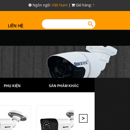
Ngôn ngữ:
Việt Nam
|
Giỏ hàng:
1
LIÊN HỆ
PHỤ KIỆN
SẢN PHẨM KHÁC