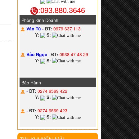
:093.880.3646
Phòng Kinh Doanh
Văn Tú
-
ĐT:
0979 637 113
Y:
S:
Bảo Ngọc
-
ĐT:
0938 47 48 29
Y:
S:
Bảo Hành
-
ĐT:
0274 6569 422
Y:
S:
-
ĐT:
0274 6569 423
Y:
S: