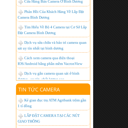
Camera Bình Dương
Tìm Hiểu Về Bộ 4 Camera tại Cơ Sở Lắp
Đặt Camera Bình Dương
Dịch vụ sửa chữa và bảo trì camera quan
sát uy tín nhất tại bình dương
Cách xem camera qua điện thoại
IOS/Android bằng phần mềm VacronView
Dịch vụ gắn camera quan sát ở bình
dương - uy tín, chất lượng cao
BỘ ĐÀM GIÁ RẺ, CHUYÊN DỤNG,
CHẤT LƯỢNG NHẤT HIỆN NAY
Lắp đặt camera giá bao nhiêu là hợp lý
TIN TỨC CAMERA
nhất ?
Kẻ gian đục trụ ATM Agribank trộm gần
Hơn 1.000 khách hàng đã trở thành
1 tỉ đồng
người tiêu dùng thông minh, còn bạn thì sao?
LẮP ĐẶT CAMERA TẠI CÁC NÚT
Lắp đặt camera quan sát góc rộng xem
GIAO THÔNG
được qua mạng từ xa