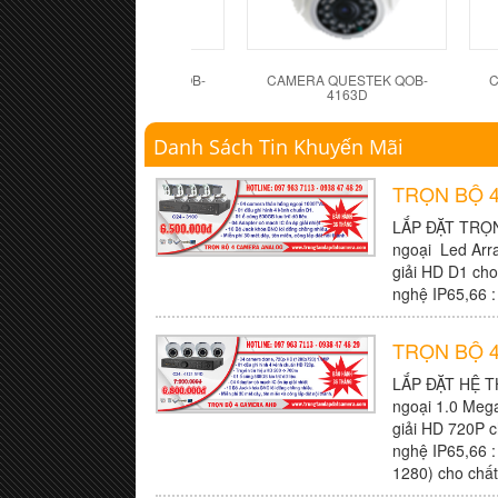
CAMERA QUESTEK QOB-
CAMERA QUESTEK QOB-
C
4162D
4163D
Danh Sách Tin Khuyến Mãi
TRỌN BỘ 
LẮP ĐẶT TRỌ
ngoại Led Arr
giải HD D1 cho
nghệ IP65,66 :
TRỌN BỘ 
LẮP ĐẶT HỆ 
ngoại 1.0 Meg
giải HD 720P c
nghệ IP65,66 :
1280) cho chất