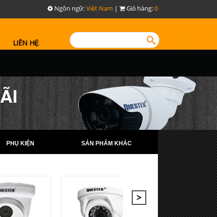
Ngôn ngữ:
Việt Nam
|
Giỏ hàng:
0
LIÊN HỆ
ÃI
PHỤ KIỆN
SẢN PHẨM KHÁC