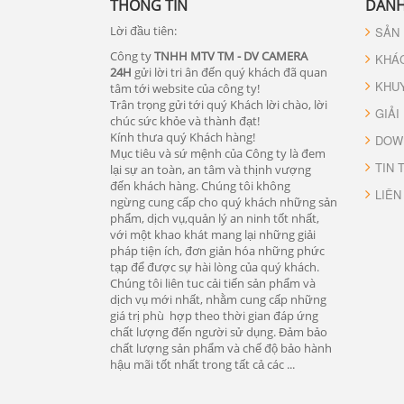
THÔNG TIN
DANH
Lời đầu tiên:
SẢN
Công ty
TNHH MTV TM - DV CAMERA
KHÁ
24H
gửi lời tri ân đến quý khách đã quan
KHU
tâm tới website của công ty!
Trân trọng gửi tới quý Khách lời chào, lời
GIẢI
chúc sức khỏe và thành đạt!
Kính thưa quý Khách hàng!
DOW
Mục tiêu và sứ mệnh của Công ty là đem
TIN 
lại sự an toàn, an tâm và thịnh vượng
đến khách hàng. Chúng tôi không
LIÊN
ngừng cung cấp cho quý khách những sản
phẩm, dịch vụ,quản lý an ninh tốt nhất,
với một khao khát mang lại những giải
pháp tiện ích, đơn giản hóa những phức
tạp để được sự hài lòng của quý khách.
Chúng tôi liên tuc cải tiến sản phẩm và
dịch vụ mới nhất, nhằm cung cấp những
giá trị phù hợp theo thời gian đáp ứng
chất lượng đến người sử dụng. Đảm bảo
chất lượng sản phẩm và chế độ bảo hành
hậu mãi tốt nhất trong tất cả các ...