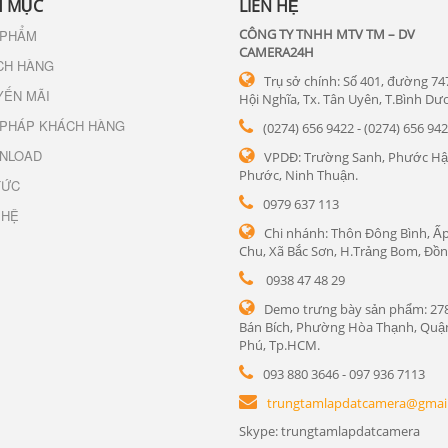
 MỤC
LIÊN HỆ
CÔNG TY TNHH MTV TM – DV
 PHẨM
CAMERA24H
CH HÀNG
Trụ sở chính: Số 401, đường 74
YẾN MÃI
Hội Nghĩa, Tx. Tân Uyên, T.Bình Dư
 PHÁP KHÁCH HÀNG
(0274) 656 9422 - (0274) 656 94
NLOAD
VPDĐ: Trường Sanh, Phước Hậ
Phước, Ninh Thuận.
TỨC
0979 637 113
 HỆ
Chi nhánh: Thôn Đông Bình, Ấp
Chu, Xã Bắc Sơn, H.Trảng Bom, Đồn
0938 47 48 29
Demo trưng bày sản phẩm: 27
Bán Bích, Phường Hòa Thạnh, Quậ
Phú, Tp.HCM.
093 880 3646 - 097 936 7113
trungtamlapdatcamera@gmai
Skype: trungtamlapdatcamera