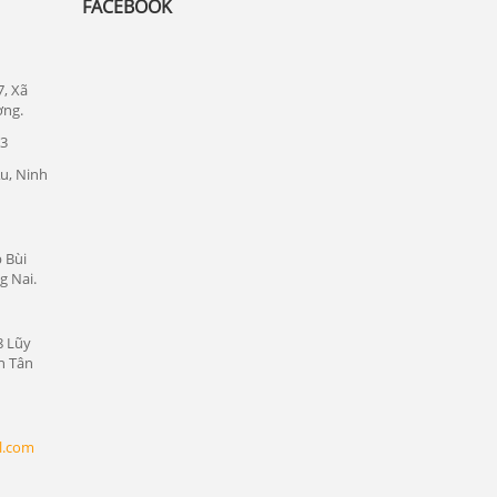
FACEBOOK
Lắp đặt camera quan sát tại quận Thủ
Đức
Lắp đặt camera quan sát tại quận 1
7, Xã
Lắp đặt camera quan sát tại quận tân bình
ơng.
23
Chuyên lắp đặt camera tại các khu công
nghiệp tại Bình Dương
u, Ninh
Lắp đặt camera quan sát tại Bàu Bàng,
Bình Dương
 Bùi
Lắp đặt camera quan sát tại Bến Cát,
g Nai.
Bình Dương
Lắp đặt camera quan sát tại Phú Giáo,
8 Lũy
Bình Dương
n Tân
Lắp đặt camera quan sát tại Dầu Tiếng,
Bình Dương
Lắp đặt camera quan sát tại Thủ Dầu
l.com
Một, Bình Dương