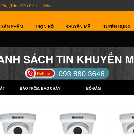
Công Trình Tiêu Biểu
Video
SẢN PHẨM
TRỌN BỘ
KHUYẾN MÃI
TUYỂN DỤNG
ANH SÁCH TIN KHUYẾN M
093 880 3646
TELL: (0274) 6569422 -
ÁT
BÁO TRỘM, BÁO CHÁY
BỘ ĐÀM
(0274) 6569423