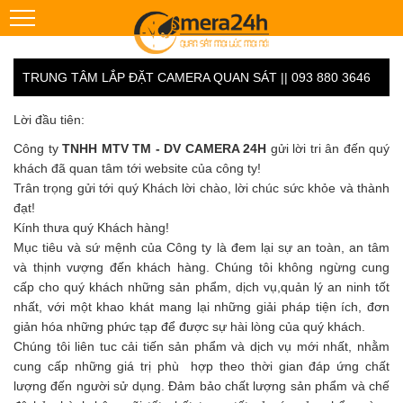
TRUNG TÂM LẮP ĐẶT CAMERA QUAN SÁT || 093 880 3646
Lời đầu tiên:
Công ty
TNHH MTV TM - DV CAMERA 24H
gửi lời tri ân đến quý
khách đã quan tâm tới website của công ty!
Trân trọng gửi tới quý Khách lời chào, lời chúc sức khỏe và thành
đạt!
Kính thưa quý Khách hàng!
Mục tiêu và sứ mệnh của Công ty là đem lại sự an toàn, an tâm
và thịnh vượng đến khách hàng. Chúng tôi không ngừng cung
cấp cho quý khách những sản phẩm, dịch vụ,quản lý an ninh tốt
nhất, với một khao khát mang lại những giải pháp tiện ích, đơn
giản hóa những phức tạp để được sự hài lòng của quý khách.
Chúng tôi liên tuc cải tiến sản phẩm và dịch vụ mới nhất, nhằm
cung cấp những giá trị phù hợp theo thời gian đáp ứng chất
lượng đến người sử dụng. Đảm bảo chất lượng sản phẩm và chế