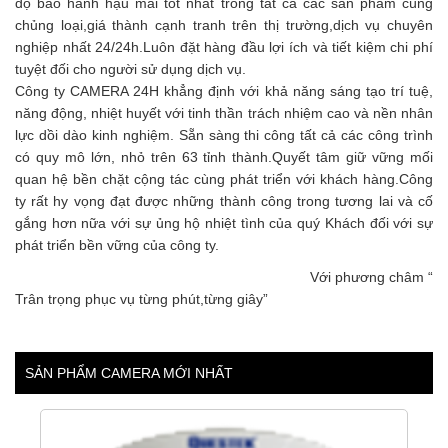
độ bảo hành hậu mãi tốt nhất trong tất cả các sản phẩm cùng
chủng loại,giá thành cạnh tranh trên thị trường,dịch vụ chuyên
nghiệp nhất 24/24h.Luôn đặt hàng đầu lợi ích và tiết kiệm chi phí
tuyệt đối cho người sử dụng dịch vụ.
Công ty CAMERA 24H khẳng định với khả năng sáng tạo trí tuệ,
năng động, nhiệt huyết với tinh thần trách nhiệm cao và nền nhân
lực dồi dào kinh nghiệm. Sẵn sàng thi công tất cả các công trình
có quy mô lớn, nhỏ trên 63 tỉnh thành.Quyết tâm giữ vững mối
quan hệ bền chặt cộng tác cùng phát triển với khách hàng.Công
ty rất hy vọng đạt được những thành công trong tương lai và cố
gắng hơn nữa với sự ủng hộ nhiệt tình của quý Khách đối với sự
phát triển bền vững của công ty.
Với phương châm “
Trân trọng phục vụ từng phút,từng giây”
SẢN PHẨM CAMERA MỚI NHẤT