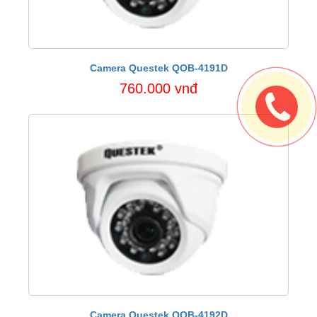
Camera Questek QOB-4191D
760.000 vnđ
Camera Questek QOB-4192D